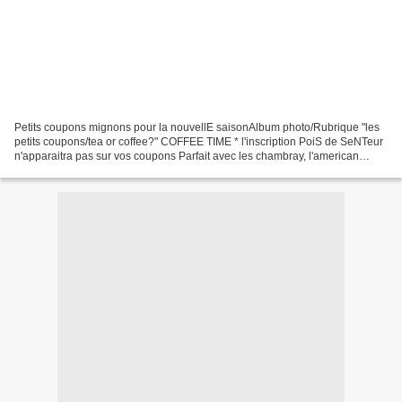
Petits coupons mignons pour la nouvellE saisonAlbum photo/Rubrique "les
petits coupons/tea or coffee?" COFFEE TIME * l'inscription PoiS de SeNTeur
n'apparaitra pas sur vos coupons Parfait avec les chambray, l'american
vintage blue ou le nouveau bleu...