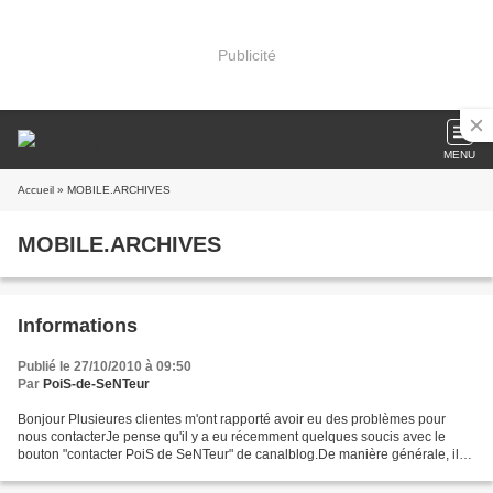
Publicité
MENU
Accueil
» MOBILE.ARCHIVES
MOBILE.ARCHIVES
Informations
Publié le 27/10/2010 à 09:50
Par
PoiS-de-SeNTeur
Bonjour Plusieures clientes m'ont rapporté avoir eu des problèmes pour
nous contacterJe pense qu'il y a eu récemment quelques soucis avec le
bouton "contacter PoiS de SeNTeur" de canalblog.De manière générale, il
vaut mieux nous contacter en envoyant...