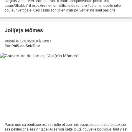
De jolis verts : vert ancien et vert d'eauRubrique/Album photo "les
tissus/Shabby" il est extrèmement difficile de rendre fidèlement cette jolie
couleur vert pale. Ces tissus sont bien d'un joli vert et ne sont pas gris
Joli(e)s Mômes
Publié le 17/10/2010 à 19:03
Par
PoiS-de-SeNTeur
Parce que sa boutique est très jolie et que nos tissus seraient trop beaux sur
ses petites chaises vintage! Allez voir cette toute nouvelle boutique, tout y est