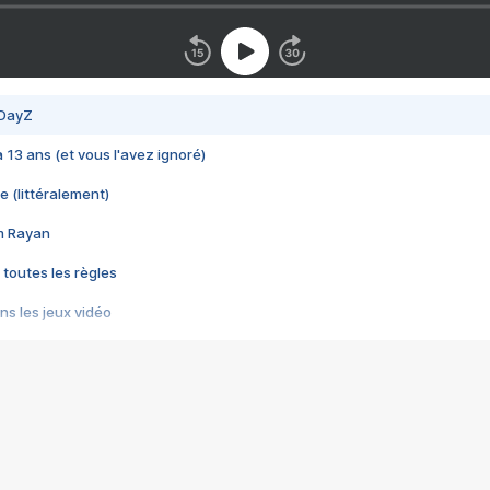
 DayZ
 a 13 ans (et vous l'avez ignoré)
e (littéralement)
im Rayan
 toutes les règles
s les jeux vidéo
us choquant de Rockstar ? - Le scandale BULLY
e plus moche de Steam
du RÊVE tourne au CAUCHEMAR
pendant 8 heures