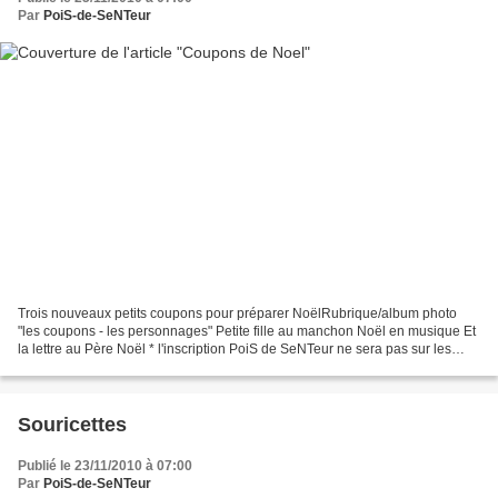
Par
PoiS-de-SeNTeur
Trois nouveaux petits coupons pour préparer NoëlRubrique/album photo
"les coupons - les personnages" Petite fille au manchon Noël en musique Et
la lettre au Père Noël * l'inscription PoiS de SeNTeur ne sera pas sur les
coupons que vous recevrez* le tissu...
Souricettes
Publié le 23/11/2010 à 07:00
Par
PoiS-de-SeNTeur