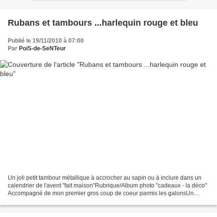
Rubans et tambours ...harlequin rouge et bleu
Publié le 19/11/2010 à 07:00
Par
PoiS-de-SeNTeur
Un joli petit tambour métallique à accrocher au sapin ou à inclure dans un
calendrier de l'avent "fait maison"Rubrique/Album photo "cadeaux - la déco"
Accompagné de mon premier gros coup de coeur parmis les galonsUn
superbe ruban tissé harlequin rouge...