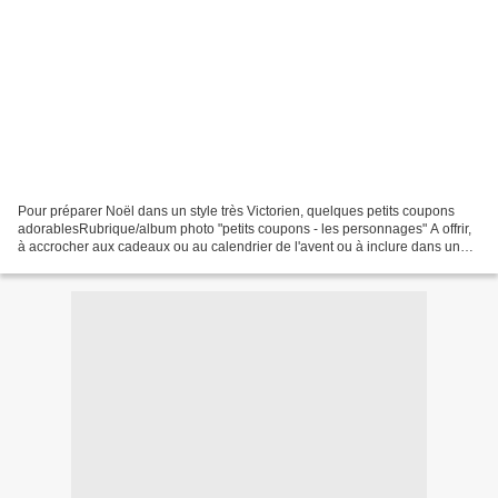
Pour préparer Noël dans un style très Victorien, quelques petits coupons
adorablesRubrique/album photo "petits coupons - les personnages" A offrir,
à accrocher aux cadeaux ou au calendrier de l'avent ou à inclure dans une
de vos créations de saison En...