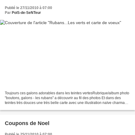
Publié le 27/11/2010 à 07:00
Par
PoiS-de-SeNTeur
Toujours ces galons adorables dans les teintes vertesRubrique/album photo
"boutons, galons - les rubans" a découvrir au fil des photos Et dans des
teintes très douces une très belle carte avec une illustration naïve charmante
pour vos voeux de fin d'annéeRubrique/album...
Coupons de Noel
Publié le 25/11/2010 à 07:00