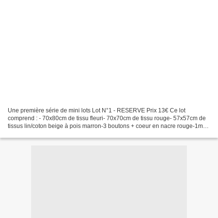
Une première série de mini lots Lot N°1 - RESERVE Prix 13€ Ce lot
comprend : - 70x80cm de tissu fleuri- 70x70cm de tissu rouge- 57x57cm de
tissus lin/coton beige à pois marron-3 boutons + coeur en nacre rouge-1m
de ruban bordeau Lot N°2 - RESERVE Prix...