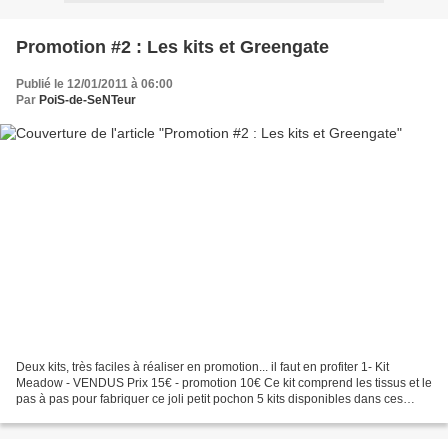
Promotion #2 : Les kits et Greengate
Publié le 12/01/2011 à 06:00
Par
PoiS-de-SeNTeur
Deux kits, très faciles à réaliser en promotion... il faut en profiter 1- Kit
Meadow - VENDUS Prix 15€ - promotion 10€ Ce kit comprend les tissus et le
pas à pas pour fabriquer ce joli petit pochon 5 kits disponibles dans ces
coloris : 2- Kit Belle Etoile...