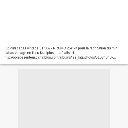
Kit Mini cabas vintage 31,50€ - PROMO 25€ kit pour la fabrication du mini
cabas vintage en tissu Kraftplus de détails ici
http://poisdesenteur.canalblog.com/albums/les_kits/photos/51034340-
mini_cabas_vintage.html disponibilités : EPUISE **Ce kit ne comprend...