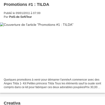
Promotions #1 : TILDA
Publié le 09/01/2011 à 07:00
Par
PoiS-de-SeNTeur
Quelques promotions à venir pour démarrer l'annéeA commencer avec des
Anges Tilda 1- Kit Petites princess Tilda Tous les éléments sauf la ouate sont
compris dans ce kit pour fabriquer ces deux adorables poupéesPrix 30,00€ -
Promo 23€ / deux kits disponibles...
Creativa