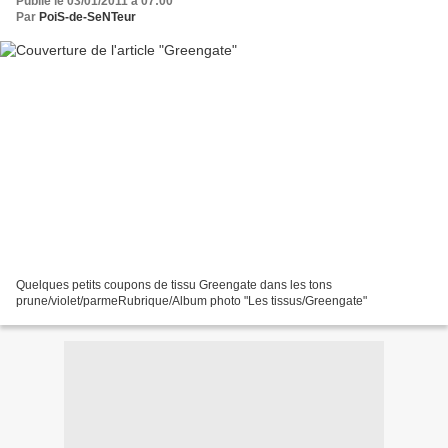
Publié le 03/01/2011 à 07:00
Par
PoiS-de-SeNTeur
Quelques petits coupons de tissu Greengate dans les tons
prune/violet/parmeRubrique/Album photo "Les tissus/Greengate"