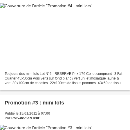
Toujours des mini lots Lot N°6 - RESERVE Prix 17€ Ce lot comprend -3 Fat
Quarter 45x50cm Pois verts sur fond blanc / vert uni et mosaique jaune &
vert- 30x100cm de cocottes- 22x100cm de tissus pommes- 43x50 de tissu
greengate vert à fleurs blanches- 1m...
Promotion #3 : mini lots
Publié le 15/01/2011 à 07:00
Par
PoiS-de-SeNTeur