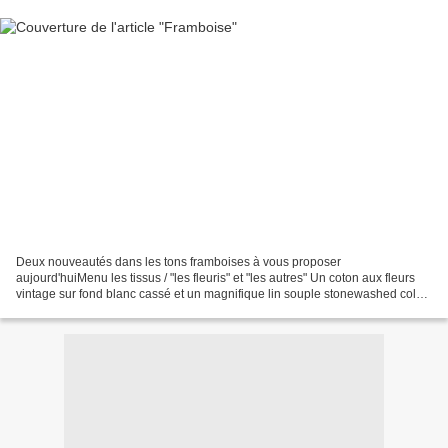
Deux nouveautés dans les tons framboises à vous proposer
aujourd'huiMenu les tissus / "les fleuris" et "les autres" Un coton aux fleurs
vintage sur fond blanc cassé et un magnifique lin souple stonewashed colori
framboise attention le fond n'est PAS blanc,...