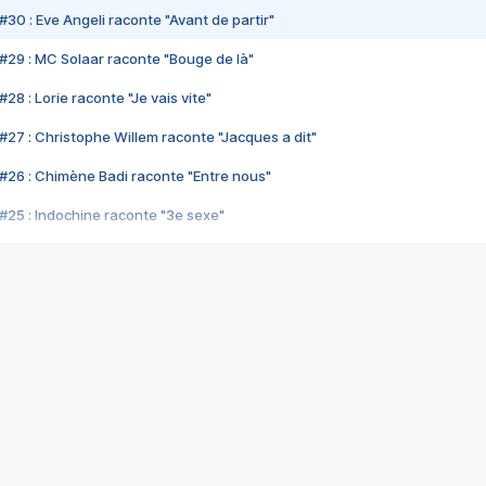
#30 : Eve Angeli raconte "Avant de partir"
#29 : MC Solaar raconte "Bouge de là"
28 : Lorie raconte "Je vais vite"
#27 : Christophe Willem raconte "Jacques a dit"
#26 : Chimène Badi raconte "Entre nous"
#25 : Indochine raconte "3e sexe"
#24 : Zaho raconte "C'est chelou"
#23 : Patrick Bruel raconte "Au café des délices"
#22 : Kyo raconte "Le chemin"
#21 : Nolwenn Leroy raconte "Cassé"
#20 : Patrick Hernandez raconte "Born to be alive"
#19 : Lorie raconte "Près de moi"