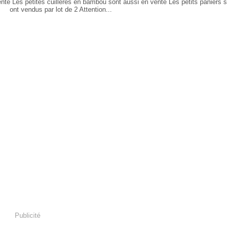
ente Les petites cuillères en bambou sont aussi en vente Les petits paniers s
ont vendus par lot de 2 Attention...
Publicité