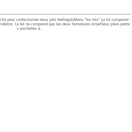
kit pour confectionner deux jolis berlingotsMenu "les kits" Le kit comprend :
e molleton. Le kit ne comprend pas les deux fermetures éclairDeux jolies petite
s pochettes à...