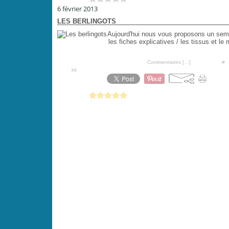
Vous aimez ?
0 vote
6 février 2013
LES BERLINGOTS
Aujourd'hui nous vous proposons un semi-
les fiches explicatives / les tissus et l
Posté par PoiS-de-SeNTeur à 07:00 -
Commentaires [
…
]
- Permalien [
#
]
Tags:
kit
Vous aimez ?
1 vote