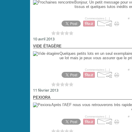
Bonjour, Un petit message pour 
tissus et quelques tutos inédits 
Posté par PoiS-de-SeNTeur à 10:40 -
Commentaires [
…
]
- Permalien [
#
]
Vous aimez ?
0 vote
10 avril 2013
VIDE ÉTAGÈRE
Quelques petits lots en un seul exemplair
ue lot mais je peux vous assurer que le
Posté par PoiS-de-SeNTeur à 17:05 -
Commentaires [
…
]
- Permalien [
#
]
Vous aimez ?
0 vote
11 février 2013
PEXIORA
Après l'AEF nous vous retrouverons très rapid
Posté par PoiS-de-SeNTeur à 07:00 -
Commentaires [
…
]
- Permalien [
#
]