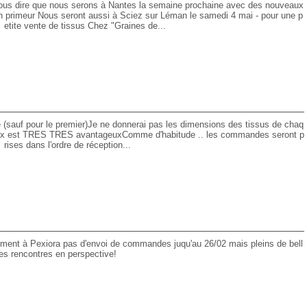
vous dire que nous serons à Nantes la semaine prochaine avec des nouveaux
en primeur Nous seront aussi à Sciez sur Léman le samedi 4 mai - pour une p
etite vente de tissus Chez "Graines de...
e (sauf pour le premier)Je ne donnerai pas les dimensions des tissus de chaq
 prix est TRES TRES avantageuxComme d'habitude .. les commandes seront p
rises dans l'ordre de réception...
ement à Pexiora pas d'envoi de commandes juqu'au 26/02 mais pleins de bell
es rencontres en perspective!