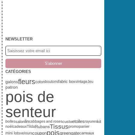
NEWSLETTER
CATÉGORIES
fleurs
fabric box
galons
coton
boutons
vintage
Jeu
patron
pois de
senteur
lin
etoiles
kit
salon
custo
boites
cabbages and roses
rayures
Tissus
Rubans
noël
cadeaux
Tilda
promo
panier
pois
coupon
greengate
mini lots
carreaux
velours