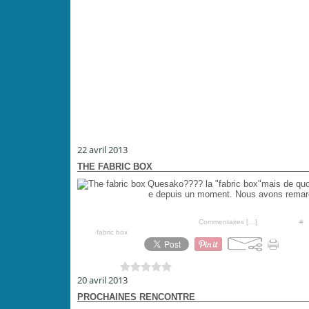
22 avril 2013
THE FABRIC BOX
Quesako???? la "fabric box"mais de quoi e
e depuis un moment. Nous avons remarqu
Posté par PoiS-de-SeNTeur à 07:00 -
Commentaires [
…
]
- Permalien [
#
]
Tags:
fabric box
Vous aimez ?
0 vote
20 avril 2013
PROCHAINES RENCONTRE