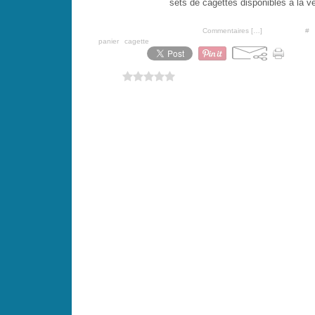
sets de cagettes disponibles à la v
Posté par PoiS-de-SeNTeur à 07:00 -
Commentaires [
…
]
- Permalien [
#
]
Tags:
panier
,
cagette
Vous aimez ?
0 vote