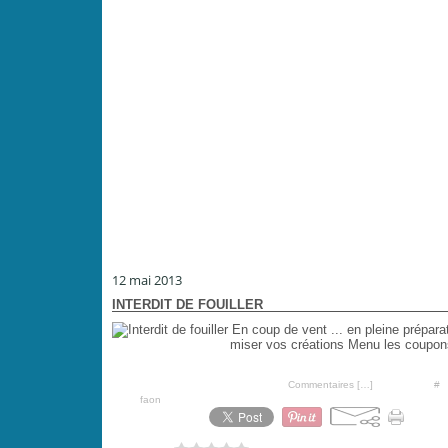
12 mai 2013
INTERDIT DE FOUILLER
En coup de vent ... en pleine prépar
miser vos créations Menu les coupons/l
Posté par PoiS-de-SeNTeur à 18:56 -
Commentaires [
…
]
- Permalien [
#
]
Tags:
faon