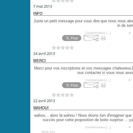
Vous aimez ?
0 vote
7 mai 2013
INFO
Juste un petit message pour vous dire que nous nous abs
in de sem
Posté par PoiS-de-SeNTeur à 09:37 -
Commentaires [
…
]
- Permalien [
#
]
Vous aimez ?
0 vote
24 avril 2013
MERCI
Merci pour vos inscriptions et vos messages chaleureuxJ
ous contacter si vous nous avez
Posté par PoiS-de-SeNTeur à 20:34 -
Commentaires [
…
]
- Permalien [
#
]
Vous aimez ?
0 vote
22 avril 2013
WAHOU!
wahou... alors là wahou ! Nous étions loin d'imaginer q
succès pour cette proposition de boite surprise ... ç
Posté par PoiS-de-SeNTeur à 20:12 -
Commentaires [
…
]
- Permalien [
#
]
Tags:
fabric box