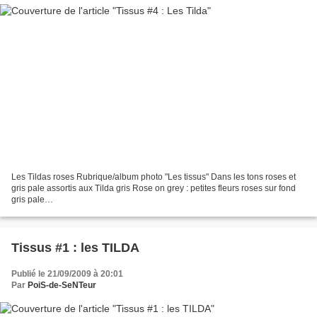
Les Tildas roses Rubrique/album photo "Les tissus" Dans les tons roses et
gris pale assortis aux Tilda gris Rose on grey : petites fleurs roses sur fond
gris pale
http://poisdesenteur.canalblog.com/albums/les_tilda/photos/44730488-
rose_on_grey.html Rose...
Tissus #1 : les TILDA
Publié le 21/09/2009 à 20:01
Par
PoiS-de-SeNTeur