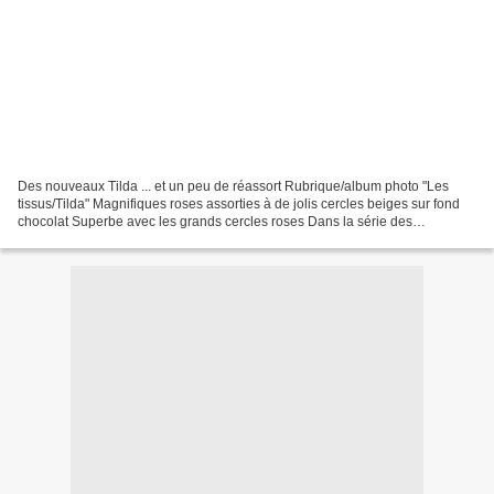
Des nouveaux Tilda ... et un peu de réassort Rubrique/album photo "Les
tissus/Tilda" Magnifiques roses assorties à de jolis cercles beiges sur fond
chocolat Superbe avec les grands cercles roses Dans la série des
rouges/fushia, un petit nouveau: rouge...