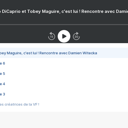
 DiCaprio et Tobey Maguire, c'est lui ! Rencontre avec Dam
bey Maguire, c'est lui ! Rencontre avec Damien Witecka
e 6
e 5
e 4
e 3
s créatrices de la VF !
e 2
e 1