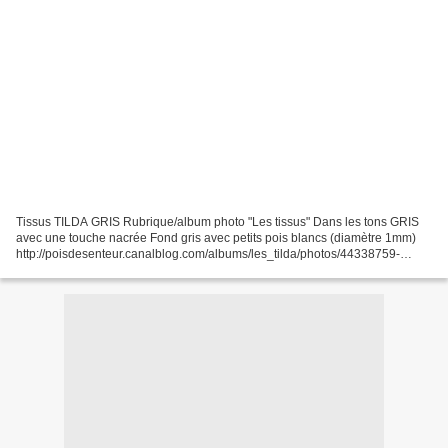
Tissus TILDA GRIS Rubrique/album photo "Les tissus" Dans les tons GRIS
avec une touche nacrée Fond gris avec petits pois blancs (diamètre 1mm)
http://poisdesenteur.canalblog.com/albums/les_tilda/photos/44338759-
gris_a_pois_blancs__dots_on_grey_.html Bird...