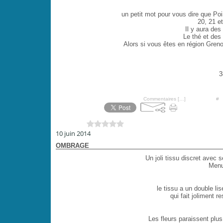
un petit mot pour vous dire que Po
20, 21 e
Il y aura de
Le thé et des 
Alors si vous êtes en région Grenob
3
Posté par PoiS-de-SeNTeur à 10:16 -
Commentaires [
…
]
- Permalien [
#
]
Vous aimez ?
0 vote
10 juin 2014
OMBRAGE
Un joli tissu discret avec 
Menu
le tissu a un double li
qui fait joliment r
Les fleurs paraissent plus