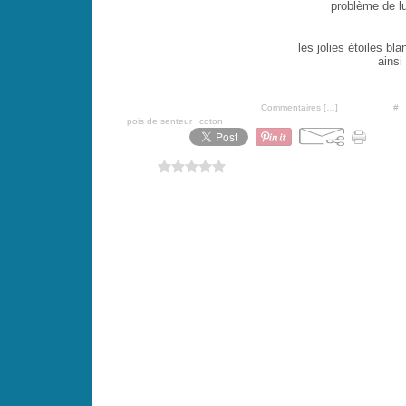
problème de lu
les jolies étoiles bl
ainsi
Posté par PoiS-de-SeNTeur à 07:00 -
Commentaires [
…
]
- Permalien [
#
]
Tags:
pois de senteur
,
coton
Vous aimez ?
0 vote