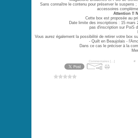
Sans connaître le contenu pour préserver le suspens ; pe
accessoires complémen
Attention !!
Cette box est proposée au pri
Date limite des inscriptions :
15 mars 
pas d'inscription sur PoiS 
Vous aurez également la possibilité de retirer votre box
- Quilt en Beaujolais - l'Amo
Dans ce cas le préciser à la co
Mer
Posté par PoiS-de-SeNTeur à 20:31 -
Commentaires [
…
]
- Permalien [
#
]
Vous aimez ?
0 vote