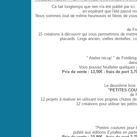
Ca fait longtemps que rien n'a été publié par ic
... en espérant que l'été passé no
Nous sommes tout de même heureuses et fières de vous pr
de Fr
15 créations à découvrir qui vous permettrons de mettr
placards. Linge ancien, vielles dentelles, c
" Atelier récup' " de Frédér
dans
Vous pouvez feuilleter quelques 
Prix de vente : 13,50€ - frais de port 3,
Le deuxième livre 
"PETITES COU
de 
12 projets
à réaliser en utilisant vos propres chutes d
12 créations pour utiliser les p
etit
"Petites coutures pour
publié aux éditions
Eyrolles
en part
Prix de vente : 10,90€ - frais de port 2,