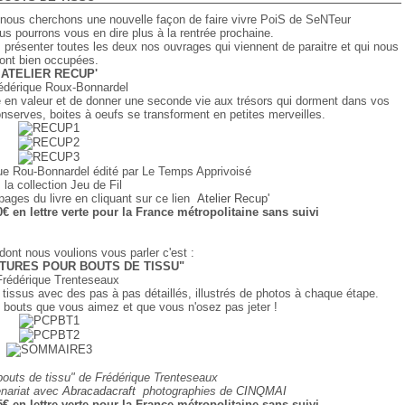
i, nous cherchons une nouvelle façon de faire vivre PoiS de SeNTeur
us pourrons vous en dire plus à la rentrée prochaine.
ésenter toutes les deux nos ouvrages qui viennent de paraitre et qui nous
ont bien occupées.
ATELIER RECUP'
édérique Roux-Bonnardel
e en valeur et de donner une seconde vie aux trésors qui dorment dans vos
onserves, boites à oeufs se transforment en petites merveilles.
ique Rou-Bonnardel édité par Le Temps Apprivoisé
 la collection Jeu de Fil
pages du livre en cliquant sur ce lien
Atelier Recup'
70€ en lettre verte pour la France métropolitaine sans suivi
dont nous voulions vous parler c'est :
TURES POUR BOUTS DE TISSU"
Frédérique Trenteseaux
e tissus avec des pas à pas détaillés, illustrés de photos à chaque étape.
s bouts que vous aimez et que vous n'osez pas jeter !
 bouts de tissu" de Frédérique Trenteseaux
enariat avec
Abracadacraft
photographies de
CINQMAI
75€ en lettre verte pour la France métropolitaine sans suivi