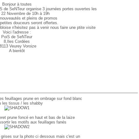
Bonjour à toutes
iS de SeNTeur organise 3 journées portes ouvertes les
t 22 Novembre de 10h à 19h
s nouveautés et pleins de promos
petites douceurs seront offertes.
loise n'hésitez pas à venir nous faire une ptite visite
Voici l'adresse :
PoiS de SeNTeur
8,Iles Cordées
8113 Veurey Voroize
A bientôt
ses feuillages prune en ombrage sur fond blanc
 les tissus / les shabby
seret prune foncé en haut et bas de la laize
essortir les motifs aux feuillages fanés
 grises sur la photo ci dessous mais c'est un