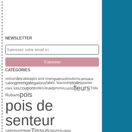
NEWSLETTER
CATÉGORIES
lin
patron
carreaux
velours
cabbages and roses
boutons
greengate
fabric box
etoiles
salon
galons
noël
panier
fleurs
coupon
kit
mini lots
custo
boites
Jeu
promo
Tilda
pois
Rubans
pois de
senteur
Tissus
coton
cadeaux
vintage
rayures