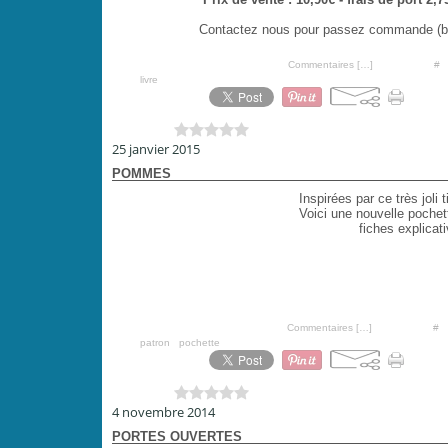
Contactez nous pour passez commande (bou
Posté par PoiS-de-SeNTeur à 20:38 -
Commentaires [
…
]
- Permalien [
#
]
Tags:
livre
Vous aimez ?
0 vote
25 janvier 2015
POMMES
Inspirées par ce très joli
Voici une nouvelle pochet
fiches explicat
Posté par PoiS-de-SeNTeur à 20:11 -
Commentaires [
…
]
- Permalien [
#
]
Tags:
patron
,
pochette
Vous aimez ?
0 vote
4 novembre 2014
PORTES OUVERTES