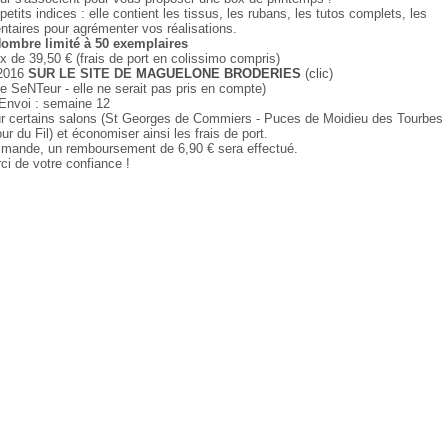
tits indices : elle contient les tissus, les rubans, les tutos complets, les
taires pour agrémenter vos réalisations.
 Nombre limité à 50 exemplaires
x de 39,50 € (frais de port en colissimo compris)
2016
SUR LE SITE DE
MAGUELONE BRODERIES
(
clic
)
de SeNTeur - elle ne serait pas pris en compte)
Envoi : semaine 12
 sur certains salons (St Georges de Commiers - Puces de Moidieu des Tourbes
ur du Fil) et économiser ainsi les frais de port.
mmande, un remboursement de 6,90 € sera effectué.
ci de votre confiance !